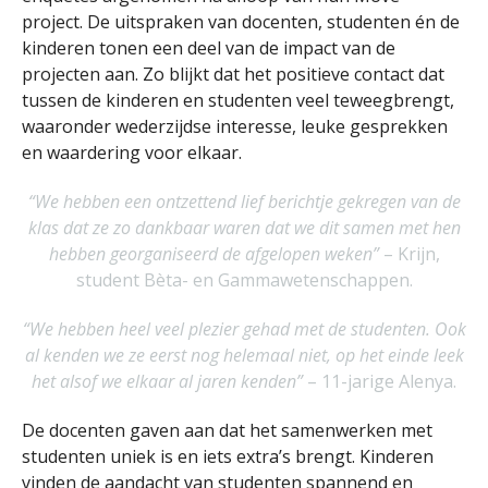
project. De uitspraken van docenten, studenten én de
kinderen tonen een deel van de impact van de
projecten aan. Zo blijkt dat het positieve contact dat
tussen de kinderen en studenten veel teweegbrengt,
waaronder wederzijdse interesse, leuke gesprekken
en waardering voor elkaar.
“We hebben een ontzettend lief berichtje gekregen van de
klas dat ze zo dankbaar waren dat we dit samen met hen
hebben georganiseerd de afgelopen weken”
– Krijn,
student Bèta- en Gammawetenschappen.
“We hebben heel veel plezier gehad met de studenten. Ook
al kenden we ze eerst nog helemaal niet, op het einde leek
het alsof we elkaar al jaren kenden”
– 11-jarige Alenya.
De docenten gaven aan dat het samenwerken met
studenten uniek is en iets extra’s brengt. Kinderen
vinden de aandacht van studenten spannend en