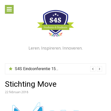
Naar
de
inhoud
springen
Leren. Inspireren. Innoveren.
S4S Eindconferentie 15 juni 2022
Stichting Move
22 februari 2018