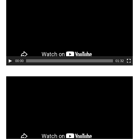
00:00
01:32
Videospeler