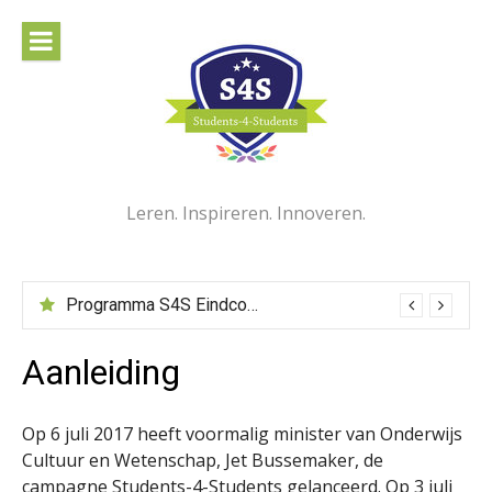
Naar
de
inhoud
springen
Leren. Inspireren. Innoveren.
Programma S4S Eindconferentie 15 juni 2022
Aanleiding
Op 6 juli 2017 heeft voormalig minister van Onderwijs
Cultuur en Wetenschap, Jet Bussemaker, de
campagne Students-4-Students gelanceerd. Op 3 juli